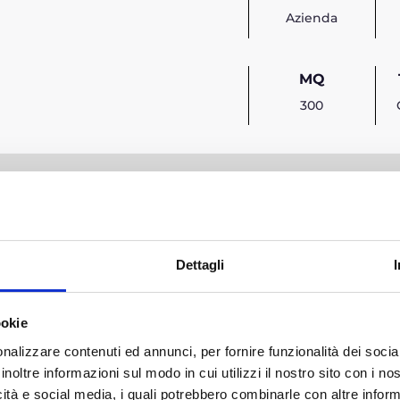
Azienda
MQ
300
Riliev
Dettagli
Rilievo strumental
ookie
riqualificazione en
nalizzare contenuti ed annunci, per fornire funzionalità dei socia
inoltre informazioni sul modo in cui utilizzi il nostro sito con i n
Gli strumenti utiliz
icità e social media, i quali potrebbero combinarle con altre inform