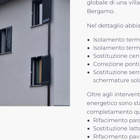
globale di una villa
Bergamo.
Nel dettaglio abbi
Isolamento termic
Isolamento termi
Sostituzione cent
Correzione ponti
Sostituzione ser
schermature sola
Oltre agli interven
energetico sono sta
completamento qua
Rifacimento para
Sostituzione latt
Rifacimento pav