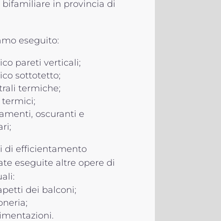
 bifamiliare in provincia di
amo eseguito:
o pareti verticali;
co sottotetto;
rali termiche;
 termici;
ramenti, oscuranti e
ri;
ti di efficientamento
te eseguite altre opere di
li:
petti dei balconi;
oneria;
imentazioni.