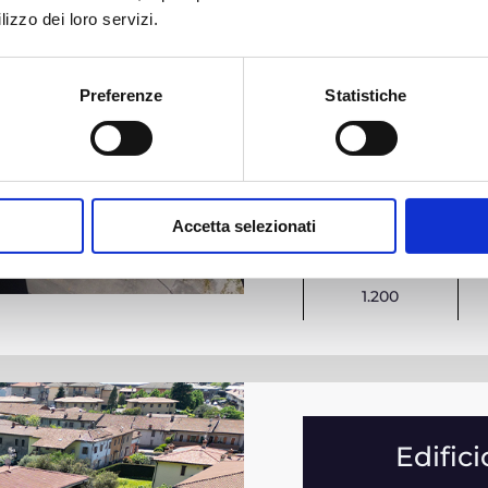
laser scanner
lizzo dei loro servizi.
drone
Preferenze
Statistiche
CLIENTE
Cooperativa
Accetta selezionati
MQ
1.200
Edific