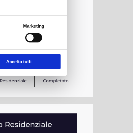
Marketing
LOCATION
ANNO
Brescia
2021
Accetta tutti
TIPOLOGIA
STATUS
Residenziale
Completato
io Residenziale