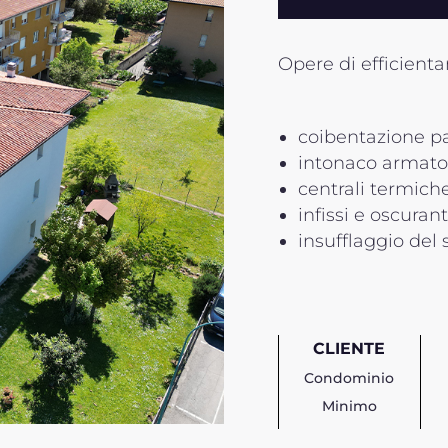
Opere di efficient
coibentazione pa
intonaco armat
centrali termich
infissi e oscurant
insufflaggio del 
CLIENTE
Condominio
Minimo