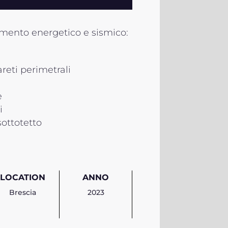
amento energetico e sismico:
reti perimetrali
o
e
i
sottotetto
LOCATION
ANNO
Brescia
2023