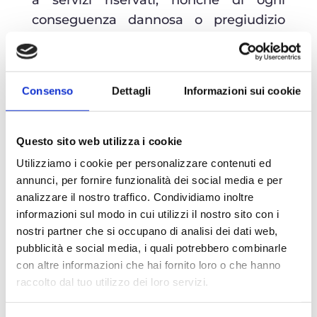
a servizi riservati, nonché di ogni
conseguenza dannosa o pregiudizio
che dovesse derivare a carico di
www.studiowed.it ovvero di terzi a
seguito del non corretto utilizzo, dello
Consenso
Dettagli
Informazioni sui cookie
smarrimento, sottrazione di tali
informazioni.
Questo sito web utilizza i cookie
Il titolare ha provveduto ad adottare
Utilizziamo i cookie per personalizzare contenuti ed
ogni ragionevole accorgimento per
annunci, per fornire funzionalità dei social media e per
evitare che siano pubblicati sul sito
analizzare il nostro traffico. Condividiamo inoltre
contenuti ed immagini che possano
informazioni sul modo in cui utilizzi il nostro sito con i
essere ritenuti lesivi del decoro, dei
nostri partner che si occupano di analisi dei dati web,
pubblicità e social media, i quali potrebbero combinarle
diritti umani e della dignità delle
con altre informazioni che hai fornito loro o che hanno
persone, in tutte le possibili forme ed
raccolto dal tuo utilizzo dei loro servizi.
espressioni. In ogni caso, qualora i
suddetti contenuti siano ritenuti lesivi