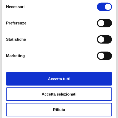
Selezione
della sensibilità religiosa o etica o del
Necessari
del
decoro, l’utente è pregato di
consenso
comunicare tale condizione al titolare,
Preferenze
il quale tuttavia avverte che ogni
eventuale accesso ai contenuti
Statistiche
considerati lesivi o offensivi avviene da
parte dell’utente a proprio
Marketing
insindacabile giudizio ed a sua
esclusiva e personale responsabilità.
Il titolare ha inoltre adottato ogni utile
Accetta tutti
precauzione affinché tutte le
informazioni presenti sul sito siano
Accetta selezionati
corrette, complete ed aggiornate,
tuttavia lo stesso non assume nei
Rifiuta
confronti degli utenti alcuna